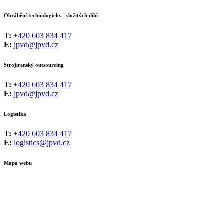
Obrábění technologicky složitých dílů
T:
+420 603 834 417
E:
jpvd@jpvd.cz
Strojírenský outsourcing
T:
+420 603 834 417
E:
jpvd@jpvd.cz
Logistika
T:
+420 603 834 417
E:
logistics@jpvd.cz
Mapa webu