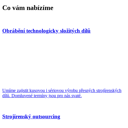
Co vám nabízíme
Obrábění technologicky složitých dílů
Umíme zajistit kusovou i sériovou výrobu přesných strojírenských
dílů. Domluvené termíny jsou pro nás svaté.
Strojírenský outsourcing