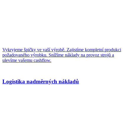
Vykryjeme špičky ve vaší výrobě. Zajistíme kompletní produkci
požadovaného výrobku. Snížíme náklady na provoz strojů a
ulevíme vašemu cashflow.
Logistika nadměrných nákladů